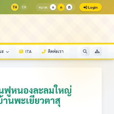
ก
TH
EN
ขนาด:
ก
Login
ก
รณะ
ITA
ติดต่อเรา
ื้นฟูหนองละลมใหญ่
้านพะเยียวตาสุ