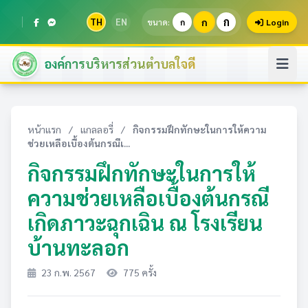
ก
TH
EN
ก
ขนาด:
ก
Login
องค์การบริหารส่วนตำบลใจดี
หน้าแรก
/
แกลลอรี่
/
กิจกรรมฝึกทักษะในการให้ความ
ช่วยเหลือเบื้องต้นกรณีเ...
กิจกรรมฝึกทักษะในการให้
ความช่วยเหลือเบื้องต้นกรณี
เกิดภาวะฉุกเฉิน ณ โรงเรียน
บ้านทะลอก
23 ก.พ. 2567
775 ครั้ง