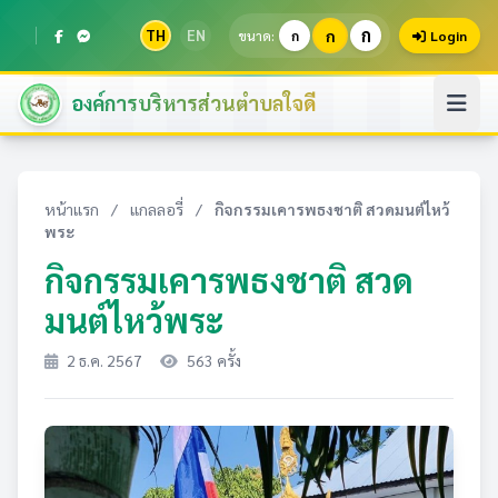
ก
TH
EN
ก
ขนาด:
ก
Login
องค์การบริหารส่วนตำบลใจดี
หน้าแรก
/
แกลลอรี่
/
กิจกรรมเคารพธงชาติ สวดมนต์ไหว้
พระ
กิจกรรมเคารพธงชาติ สวด
มนต์ไหว้พระ
2 ธ.ค. 2567
563 ครั้ง