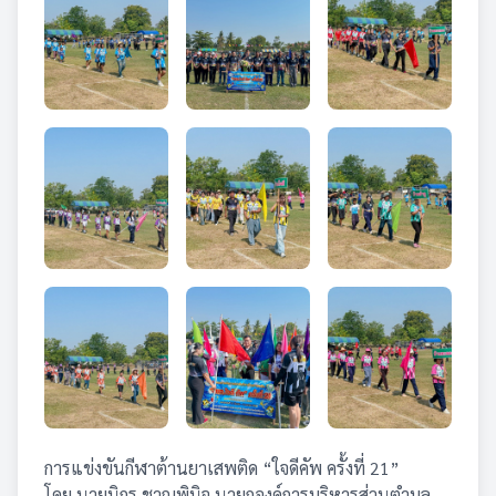
การแข่งขันกีฬาต้านยาเสพติด “ใจดีคัพ ครั้งที่ 21”
โดย นายนิกร ชาญพินิจ นายกองค์การบริหารส่วนตำบล