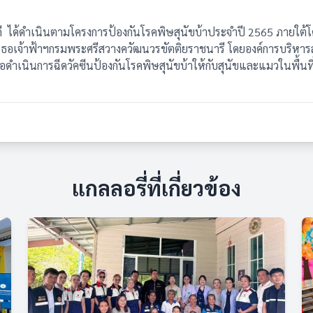
ี ได้ดำเนินตามโครงการป้องกันโรคพิษสุนัขบ้าประจำปี 2565 ภายใต้
เจ้าฟ้าฯกรมพระศรีสวางควัฒนวรขัตติยราชนารี โดยองค์การบริหารส่วน
ื่อดำเนินการฉีดวัคซีนป้องกันโรคพิษสุนัขบ้าให้กับสุนัขและแมวในพื้นที
แกลลอรี่ที่เกี่ยวข้อง