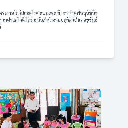
โครงการสัตว์ปลอดโรค คนปลอดภัย จากโรคพิษสุนัขบ้า
ตำบลใจดี ได้ร่วมกับสำนักงานปศุสัตว์อำเภอขุขันธ์
่